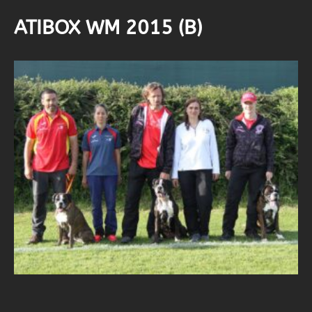
Přeskočit
ATIBOX WM 2015 (B)
na
obsah