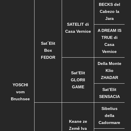
BECKS del
Cabezo la
Jara
SATELIT di
A DREAM IS
Casa Vernice
TRUE di
Sat´Elit
Casa
Box
Vernice
FEDOR
Della Monte
Klio
Sat’Elit
ZHADAR
GLORII
YOSCHI
GAME
Sat’Elit
vom
SENSACIA
Bruchsee
Sibelius
della
Keane ze
Cadormare
Země Iva