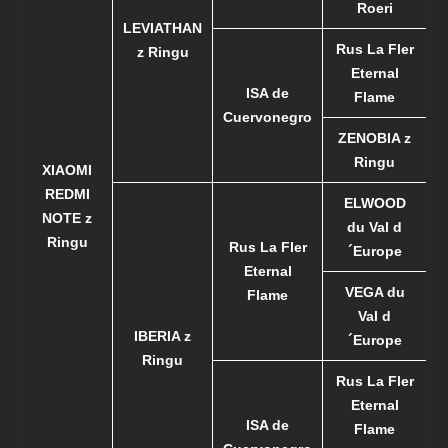
Roeri
LEVIATHAN
Rus La Fler
z Ringu
Eternal
ISA de
Flame
Cuervonegro
ZENOBIA z
Ringu
XIAOMI
REDMI
ELWOOD
NOTE z
du Val d
Ringu
Rus La Fler
´Europe
Eternal
VEGA du
Flame
Val d
IBERIA z
´Europe
Ringu
Rus La Fler
Eternal
ISA de
Flame