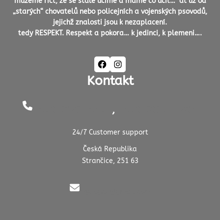
můžeme říct, že se stále učíme a máme co učit… ať už od
„starých“ chovatelů nebo policejních a vojenských psovodů,
jejichž znalosti jsou k nezaplacení.
tedy RESPEKT. Respekt a pokora… k jedinci, k plemeni….
Facebook
Instagram
Kontakt
+420 608374127
,
+420 603277801
24/7 Customer support
Česká Republika
Strančice, 251 63
mydogcz@gmail.com