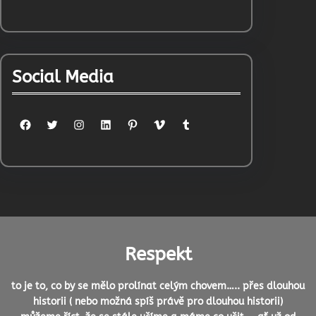
Social Media
Facebook
Twitter
Instagram
LinkedIn
Pinterest
Vimeo
Tumblr
Respekt
to je to, co by se mělo prolínat celým chovem….. přes dlouhou
historii ( nebo možná spíš právě pro dlouhou historii)