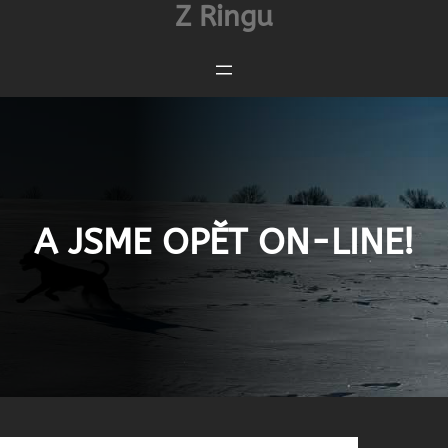
Z Ringu
Přeskočit
na
obsah
A JSME OPĚT ON-LINE!