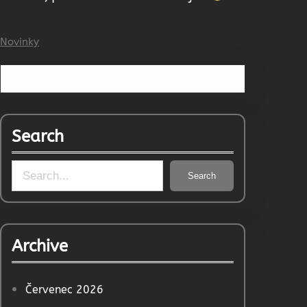
Novinky
Search
S
Search
e
a
r
Archive
c
h
Červenec 2026